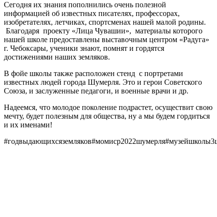
Сегодня их знания пополнились очень полезной
Чувашии»
информацией об известных писателях, профессорах,
изобретателях, летчиках, спортсменах нашей малой родины.
Благодаря проекту «Лица Чувашии», материалы которого
нашей школе предоставлены выставочным центром «Радуга»
г. Чебоксары, ученики знают, помнят и гордятся
достижениями наших земляков.
В фойе школы также расположен стенд с портретами
известных людей города Шумерля. Это и герои Советского
Союза, и заслуженные педагоги, и военные врачи и др.
Надеемся, что молодое поколение подрастет, осуществит свою
мечту, будет полезным для общества, ну а мы будем гордиться
и их именами!
#годвыдающихсяземляков#момиср2022шумерля#музейшколы3