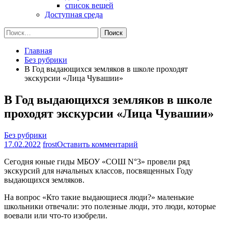
список вещей
Доступная среда
Найти:
Главная
Без рубрики
В Год выдающихся земляков в школе проходят
экскурсии «Лица Чувашии»
В Год выдающихся земляков в школе
проходят экскурсии «Лица Чувашии»
Без рубрики
на
17.02.2022
frost
Оставить комментарий
В
Сегодня юные гиды МБОУ «СОШ N°3» провели ряд
Год
экскурсий для начальных классов, посвященных Году
выдающихся
выдающихся земляков.
земляков
в
На вопрос «Кто такие выдающиеся люди?» маленькие
школе
школьники отвечали: это полезные люди, это люди, которые
проходят
воевали или что-то изобрели.
экскурсии
«Лица