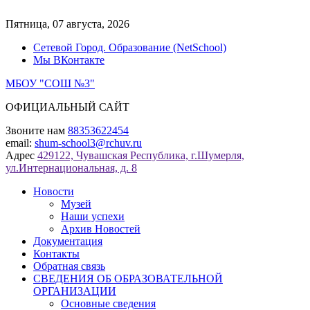
Перейти
к
Пятница, 07 августа, 2026
содержимому
Сетевой Город. Образование (NetSchool)
Мы ВКонтакте
МБОУ "СОШ №3"
ОФИЦИАЛЬНЫЙ САЙТ
Звоните нам
88353622454
email:
shum-school3@rchuv.ru
Адрес
429122, Чувашская Республика, г.Шумерля,
ул.Интернациональная, д. 8
Новости
Музей
Наши успехи
Архив Новостей
Документация
Контакты
Обратная связь
СВЕДЕНИЯ ОБ ОБРАЗОВАТЕЛЬНОЙ
ОРГАНИЗАЦИИ
Основные сведения