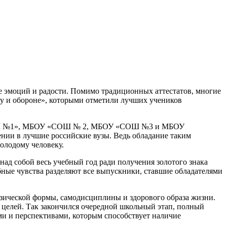
е эмоций и радости. Помимо традиционных аттестатов, многие
у и обороне», которыми отметили лучших учеников
СОШ №1», МБОУ «СОШ № 2, МБОУ «СОШ №3 и МБОУ
ии в лучшие российские вузы. Ведь обладание таким
олодому человеку.
д собой весь учебный год ради получения золотого знака
бные чувства разделяют все выпускники, ставшие обладателями
изической формы, самодисциплины и здорового образа жизни.
 целей. Так закончился очередной школьный этап, полный
 и перспективами, которым способствует наличие