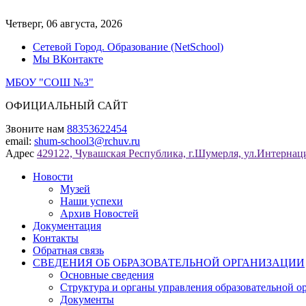
Перейти
к
Четверг, 06 августа, 2026
содержимому
Сетевой Город. Образование (NetSchool)
Мы ВКонтакте
МБОУ "СОШ №3"
ОФИЦИАЛЬНЫЙ САЙТ
Звоните нам
88353622454
email:
shum-school3@rchuv.ru
Адрес
429122, Чувашская Республика, г.Шумерля, ул.Интернаци
Новости
Музей
Наши успехи
Архив Новостей
Документация
Контакты
Обратная связь
СВЕДЕНИЯ ОБ ОБРАЗОВАТЕЛЬНОЙ ОРГАНИЗАЦИИ
Основные сведения
Структура и органы управления образовательной о
Документы