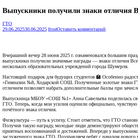
Выпускники получили знаки отличия
ГТО
на
29.06.2025
30.06.2025
frost
Оставить комментарий
Выпускники
получили
знаки
отличия
Вчерашний вечер 28 июня 2025 г. ознаменовался большим пра
ВФСК
выпускники получили значимые награды — знаки отличия Всер
«ГТО»
нескольких образовательных учреждений города Шумерля.
Настоящий подарок для будущих студентов
🏫
Особенно радос
«Гимназии №8, Ходарской СОШ. Полученные золотые знаки ГТО
отличием позволяет набрать дополнительные баллы при зачисле
Выпускница МБОУ «СОШ №1» Анна Савельева поделилась своими
ГТО. Теперь, когда мои усилия оценили официально, чувствую
почётного знака отличия.
Физкультура — путь к успеху.
Стоит отметить, что ГТО станови
Получив такую награду, молодые люди демонстрируют обществу
приятных воспоминаний и достижений. Впереди у выпускнико
заслуженного знака ГТО. Поздравляем ребят с началом нового 