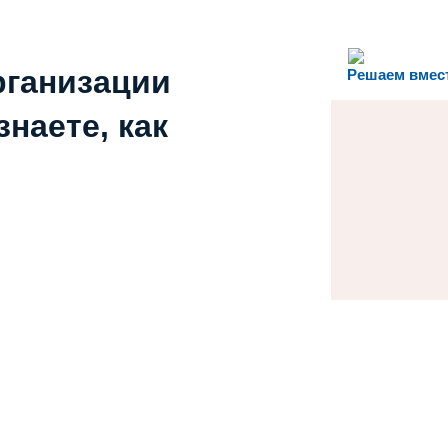
рганизации
Решаем вмес
наете, как