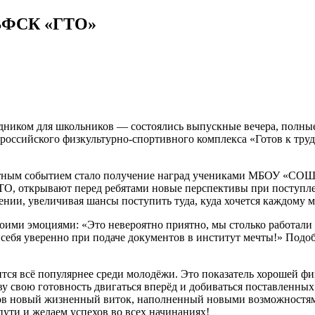
 ВФСК «ГТО»
здником для школьников — состоялись выпускные вечера, полны
оссийского физкультурно-спортивного комплекса «Готов к труд
тным событием стало получение наград учениками МБОУ «
, открывают перед ребятами новые перспективы при поступлен
нии, увеличивая шансы поступить туда, куда хочется каждому м
 эмоциями: «Это невероятно приятно, мы столько работали на
 себя уверенно при подаче документов в институт мечты!» Подо
тся всё популярнее среди молодёжи. Это показатель хорошей ф
 свою готовность двигаться вперёд и добиваться поставленных
в новый жизненный виток, наполненный новыми возможностями
пути и желаем успехов во всех начинаниях!