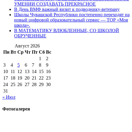
УМЕНИИ СОЗДАВАТЬ ПРЕКРАСНОЕ
В День ВМФ важный визит к подводнику-ветерану
Школы Чувашской Республики постепенно переходят на
новый цифровой образовательный сервис — ТОР «Моя
школа».
В МАТЕМАТИКУ ВЛЮБЛЕННЫЕ, СО ШКОЛОЙ
ОБРУЧЕННЫЕ
Август 2026
Пн
Вт
Ср
Чт
Пт
Сб
Вс
1
2
3
4
5
6
7
8
9
10
11
12
13
14
15
16
17
18
19
20
21
22
23
24
25
26
27
28
29
30
31
« Июл
Фотогалерея