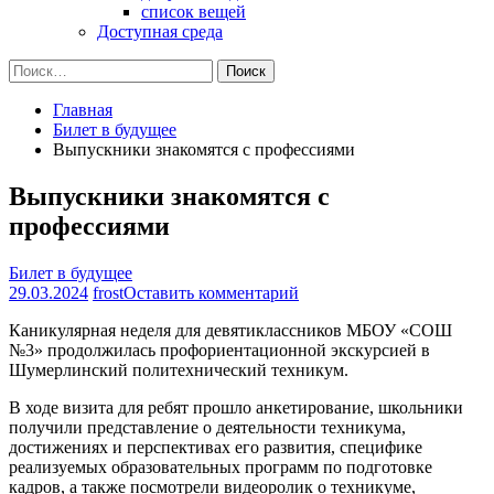
список вещей
Доступная среда
Найти:
Главная
Билет в будущее
Выпускники знакомятся с профессиями
Выпускники знакомятся с
профессиями
Билет в будущее
на
29.03.2024
frost
Оставить комментарий
Выпускники
Каникулярная неделя для девятиклассников МБОУ «СОШ
знакомятся
№3» продолжилась профориентационной экскурсией в
с
Шумерлинский политехнический техникум.
профессиями
В ходе визита для ребят прошло анкетирование, школьники
получили представление о деятельности техникума,
достижениях и перспективах его развития, специфике
реализуемых образовательных программ по подготовке
кадров, а также посмотрели видеоролик о техникуме,