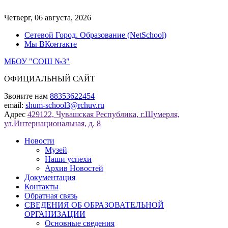
Перейти
к
Четверг, 06 августа, 2026
содержимому
Сетевой Город. Образование (NetSchool)
Мы ВКонтакте
МБОУ "СОШ №3"
ОФИЦИАЛЬНЫЙ САЙТ
Звоните нам
88353622454
email:
shum-school3@rchuv.ru
Адрес
429122, Чувашская Республика, г.Шумерля,
ул.Интернациональная, д. 8
Новости
Музей
Наши успехи
Архив Новостей
Документация
Контакты
Обратная связь
СВЕДЕНИЯ ОБ ОБРАЗОВАТЕЛЬНОЙ
ОРГАНИЗАЦИИ
Основные сведения