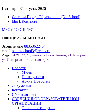
Перейти
к
Пятница, 07 августа, 2026
содержимому
Сетевой Город. Образование (NetSchool)
Мы ВКонтакте
МБОУ "СОШ №3"
ОФИЦИАЛЬНЫЙ САЙТ
Звоните нам
88353622454
email:
shum-school3@rchuv.ru
Адрес
429122, Чувашская Республика, г.Шумерля,
ул.Интернациональная, д. 8
Новости
Музей
Наши успехи
Архив Новостей
Документация
Контакты
Обратная связь
СВЕДЕНИЯ ОБ ОБРАЗОВАТЕЛЬНОЙ
ОРГАНИЗАЦИИ
Основные сведения