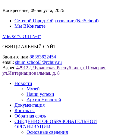
Перейти
к
Воскресенье, 09 августа, 2026
содержимому
Сетевой Город. Образование (NetSchool)
Мы ВКонтакте
МБОУ "СОШ №3"
ОФИЦИАЛЬНЫЙ САЙТ
Звоните нам
88353622454
email:
shum-school3@rchuv.ru
Адрес
429122, Чувашская Республика, г.Шумерля,
ул.Интернациональная, д. 8
Новости
Музей
Наши успехи
Архив Новостей
Документация
Контакты
Обратная связь
СВЕДЕНИЯ ОБ ОБРАЗОВАТЕЛЬНОЙ
ОРГАНИЗАЦИИ
Основные сведения