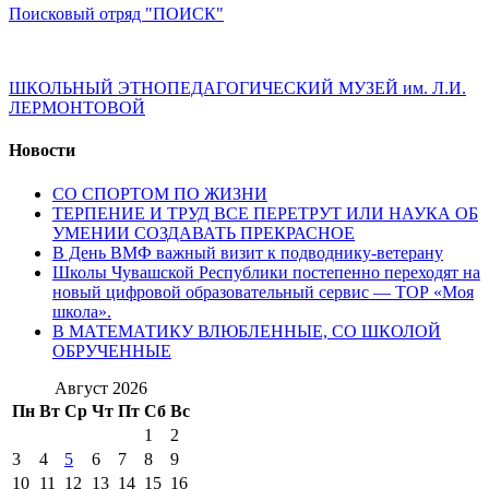
Поисковый отряд "ПОИСК"
ШКОЛЬНЫЙ ЭТНОПЕДАГОГИЧЕСКИЙ МУЗЕЙ им. Л.И.
ЛЕРМОНТОВОЙ
Новости
СО СПОРТОМ ПО ЖИЗНИ
ТЕРПЕНИЕ И ТРУД ВСЕ ПЕРЕТРУТ ИЛИ НАУКА ОБ
УМЕНИИ СОЗДАВАТЬ ПРЕКРАСНОЕ
В День ВМФ важный визит к подводнику-ветерану
Школы Чувашской Республики постепенно переходят на
новый цифровой образовательный сервис — ТОР «Моя
школа».
В МАТЕМАТИКУ ВЛЮБЛЕННЫЕ, СО ШКОЛОЙ
ОБРУЧЕННЫЕ
Август 2026
Пн
Вт
Ср
Чт
Пт
Сб
Вс
1
2
3
4
5
6
7
8
9
10
11
12
13
14
15
16