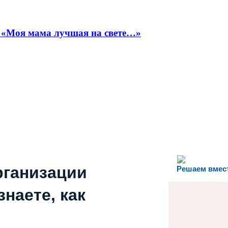
й «Моя мама лучшая на свете…»
рганизации
Решаем вмес
наете, как