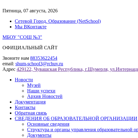
Перейти
к
Пятница, 07 августа, 2026
содержимому
Сетевой Город. Образование (NetSchool)
Мы ВКонтакте
МБОУ "СОШ №3"
ОФИЦИАЛЬНЫЙ САЙТ
Звоните нам
88353622454
email:
shum-school3@rchuv.ru
Адрес
429122, Чувашская Республика, г.Шумерля, ул.Интернаци
Новости
Музей
Наши успехи
Архив Новостей
Документация
Контакты
Обратная связь
СВЕДЕНИЯ ОБ ОБРАЗОВАТЕЛЬНОЙ ОРГАНИЗАЦИИ
Основные сведения
Структура и органы управления образовательной о
Документы