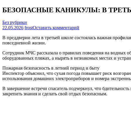
БЕЗОПАСНЫЕ КАНИКУЛЫ: В ТРЕТ
Без рубрики
на
22.05.2026
frost
Оставить комментарий
БЕЗОПАСНЫЕ
В преддверии лета в третьей школе состоялась важная профил
КАНИКУЛЫ:
повседневной жизни.
В
ТРЕТЬЕЙ
Сотрудник МЧС рассказала о правилах поведения на водных объ
ШКОЛЕ
оборудованных пляжах, а нырять в незнакомых местах и устраи
ПРОШЛА
ВСТРЕЧА
Пожарная безопасность в летний период и быту
С
Инспектор объяснил, что сухая погода повышает риск возгоран
СОТРУДНИКОМ
использования домашних электроприборов и номера экстренны
МЧС
В завершение встречи спасатель подчеркнул, что бдительность
закрепить знания и сделать свой отдых безопасным.