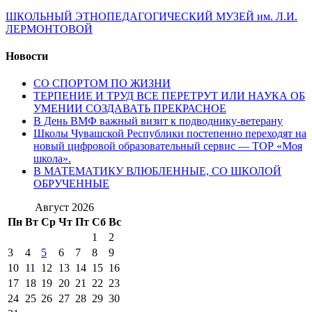
ШКОЛЬНЫЙ ЭТНОПЕДАГОГИЧЕСКИЙ МУЗЕЙ им. Л.И.
ЛЕРМОНТОВОЙ
Новости
СО СПОРТОМ ПО ЖИЗНИ
ТЕРПЕНИЕ И ТРУД ВСЕ ПЕРЕТРУТ ИЛИ НАУКА ОБ
УМЕНИИ СОЗДАВАТЬ ПРЕКРАСНОЕ
В День ВМФ важный визит к подводнику-ветерану
Школы Чувашской Республики постепенно переходят на
новый цифровой образовательный сервис — ТОР «Моя
школа».
В МАТЕМАТИКУ ВЛЮБЛЕННЫЕ, СО ШКОЛОЙ
ОБРУЧЕННЫЕ
Август 2026
Пн
Вт
Ср
Чт
Пт
Сб
Вс
1
2
3
4
5
6
7
8
9
10
11
12
13
14
15
16
17
18
19
20
21
22
23
24
25
26
27
28
29
30