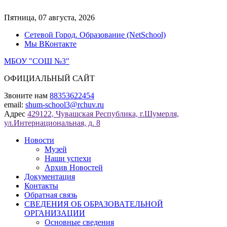
Перейти
к
Пятница, 07 августа, 2026
содержимому
Сетевой Город. Образование (NetSchool)
Мы ВКонтакте
МБОУ "СОШ №3"
ОФИЦИАЛЬНЫЙ САЙТ
Звоните нам
88353622454
email:
shum-school3@rchuv.ru
Адрес
429122, Чувашская Республика, г.Шумерля,
ул.Интернациональная, д. 8
Новости
Музей
Наши успехи
Архив Новостей
Документация
Контакты
Обратная связь
СВЕДЕНИЯ ОБ ОБРАЗОВАТЕЛЬНОЙ
ОРГАНИЗАЦИИ
Основные сведения