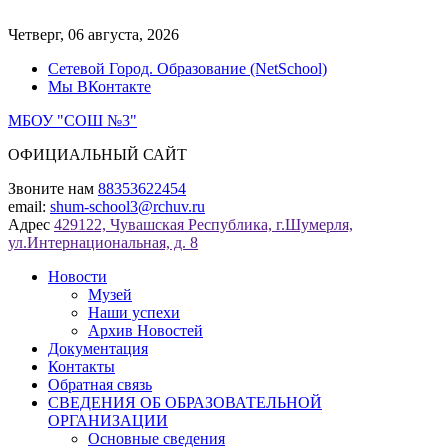
Перейти
к
Четверг, 06 августа, 2026
содержимому
Сетевой Город. Образование (NetSchool)
Мы ВКонтакте
МБОУ "СОШ №3"
ОФИЦИАЛЬНЫЙ САЙТ
Звоните нам
88353622454
email:
shum-school3@rchuv.ru
Адрес
429122, Чувашская Республика, г.Шумерля,
ул.Интернациональная, д. 8
Новости
Музей
Наши успехи
Архив Новостей
Документация
Контакты
Обратная связь
СВЕДЕНИЯ ОБ ОБРАЗОВАТЕЛЬНОЙ
ОРГАНИЗАЦИИ
Основные сведения