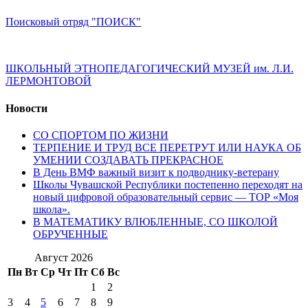
Поисковый отряд "ПОИСК"
ШКОЛЬНЫЙ ЭТНОПЕДАГОГИЧЕСКИЙ МУЗЕЙ им. Л.И.
ЛЕРМОНТОВОЙ
Новости
СО СПОРТОМ ПО ЖИЗНИ
ТЕРПЕНИЕ И ТРУД ВСЕ ПЕРЕТРУТ ИЛИ НАУКА ОБ
УМЕНИИ СОЗДАВАТЬ ПРЕКРАСНОЕ
В День ВМФ важный визит к подводнику-ветерану
Школы Чувашской Республики постепенно переходят на
новый цифровой образовательный сервис — ТОР «Моя
школа».
В МАТЕМАТИКУ ВЛЮБЛЕННЫЕ, СО ШКОЛОЙ
ОБРУЧЕННЫЕ
Август 2026
Пн
Вт
Ср
Чт
Пт
Сб
Вс
1
2
3
4
5
6
7
8
9