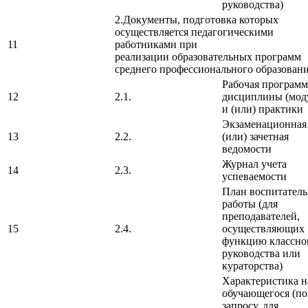
руководства)
2.Документы, подготовка которых
осуществляется педагогическими
11
работниками при
реализации образовательных программ
среднего профессионального образован
Рабочая программ
12
2.1.
дисциплины (мод
и (или) практики
Экзаменационная
13
2.2.
(или) зачетная
ведомости
Журнал учета
14
2.3.
успеваемости
План воспитател
работы (для
преподавателей,
15
2.4.
осуществляющих
функцию классно
руководства или
кураторства)
Характеристика н
обучающегося (по
запросу, для