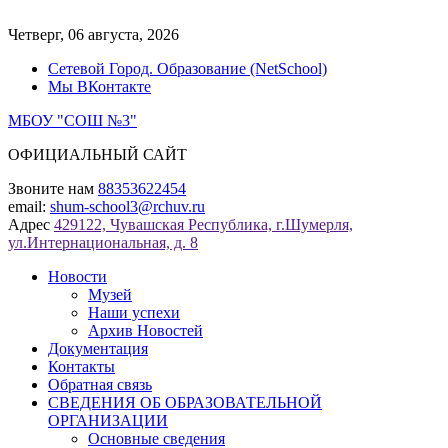
Перейти
к
Четверг, 06 августа, 2026
содержимому
Сетевой Город. Образование (NetSchool)
Мы ВКонтакте
МБОУ "СОШ №3"
ОФИЦИАЛЬНЫЙ САЙТ
Звоните нам
88353622454
email:
shum-school3@rchuv.ru
Адрес
429122, Чувашская Республика, г.Шумерля,
ул.Интернациональная, д. 8
Новости
Музей
Наши успехи
Архив Новостей
Документация
Контакты
Обратная связь
СВЕДЕНИЯ ОБ ОБРАЗОВАТЕЛЬНОЙ
ОРГАНИЗАЦИИ
Основные сведения