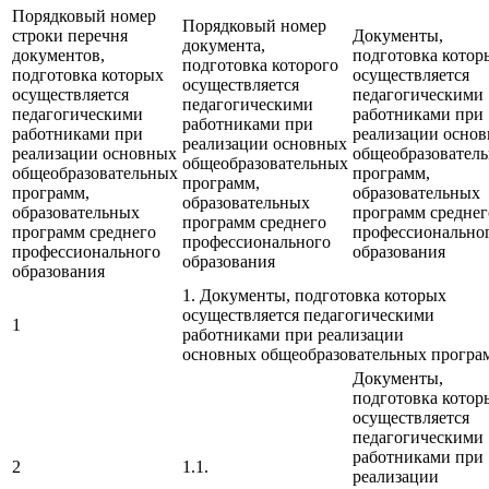
Порядковый номер
Порядковый номер
строки перечня
Документы,
документа,
документов,
подготовка котор
подготовка которого
подготовка которых
осуществляется
осуществляется
осуществляется
педагогическими
педагогическими
педагогическими
работниками при
работниками при
работниками при
реализации осно
реализации основных
реализации основных
общеобразовател
общеобразовательных
общеобразовательных
программ,
программ,
программ,
образовательных
образовательных
образовательных
программ среднег
программ среднего
программ среднего
профессионально
профессионального
профессионального
образования
образования
образования
1. Документы, подготовка которых
осуществляется педагогическими
1
работниками при реализации
основных общеобразовательных програ
Документы,
подготовка котор
осуществляется
педагогическими
работниками при
2
1.1.
реализации