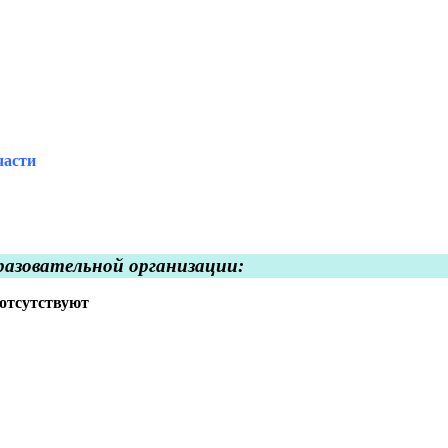
части
разовательной организации:
 отсутствуют