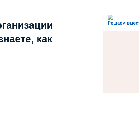
рганизации
Решаем вмес
наете, как