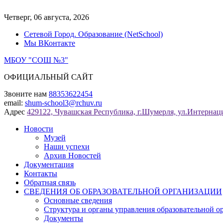
Перейти
к
Четверг, 06 августа, 2026
содержимому
Сетевой Город. Образование (NetSchool)
Мы ВКонтакте
МБОУ "СОШ №3"
ОФИЦИАЛЬНЫЙ САЙТ
Звоните нам
88353622454
email:
shum-school3@rchuv.ru
Адрес
429122, Чувашская Республика, г.Шумерля, ул.Интернаци
Новости
Музей
Наши успехи
Архив Новостей
Документация
Контакты
Обратная связь
СВЕДЕНИЯ ОБ ОБРАЗОВАТЕЛЬНОЙ ОРГАНИЗАЦИИ
Основные сведения
Структура и органы управления образовательной о
Документы