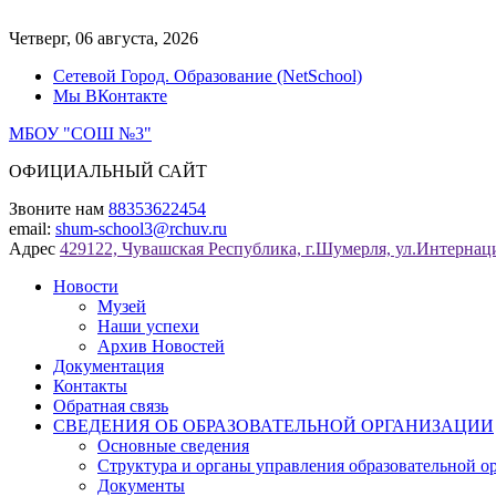
Перейти
к
Четверг, 06 августа, 2026
содержимому
Сетевой Город. Образование (NetSchool)
Мы ВКонтакте
МБОУ "СОШ №3"
ОФИЦИАЛЬНЫЙ САЙТ
Звоните нам
88353622454
email:
shum-school3@rchuv.ru
Адрес
429122, Чувашская Республика, г.Шумерля, ул.Интернаци
Новости
Музей
Наши успехи
Архив Новостей
Документация
Контакты
Обратная связь
СВЕДЕНИЯ ОБ ОБРАЗОВАТЕЛЬНОЙ ОРГАНИЗАЦИИ
Основные сведения
Структура и органы управления образовательной о
Документы