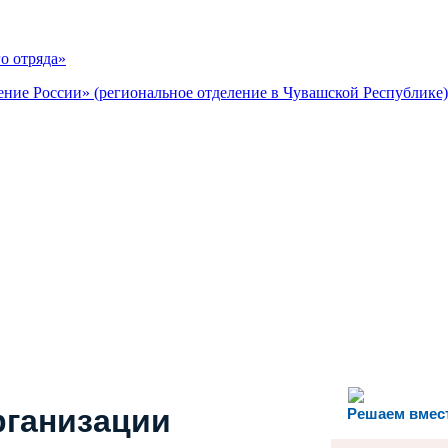
о отряда»
ие России» (региональное отделение в Чувашской Республике) н
рганизации
Решаем вмес