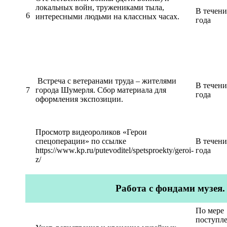
локальных войн, тружениками тыла,
В течени
6
интересными людьми на классных часах.
года
Встреча с ветеранами труда – жителями
В течени
7
города Шумерля. Сбор материала для
года
оформления экспозиции.
Просмотр видеороликов «Герои
спецоперации» по ссылке
В течени
https://www.kp.ru/putevoditel/spetsproekty/geroi-
года
z/
Работа с фондами музея.
По мере
поступл