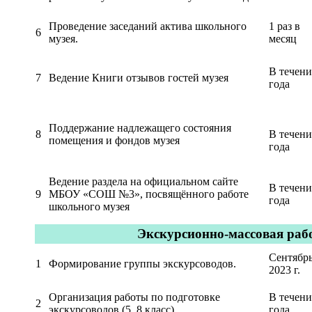
Проведение заседаний актива школьного
1 раз в
6
музея.
месяц
В течени
7
Ведение Книги отзывов гостей музея
года
Поддержание надлежащего состояния
8
В течени
помещения и фондов музея
года
Ведение раздела на официальном сайте
В течени
9
МБОУ «СОШ №3», посвящённого работе
года
школьного музея
Экскурсионно-массовая раб
Сентябр
1
Формирование группы экскурсоводов.
2023 г.
Организация работы по подготовке
В течени
2
экскурсоводов (5, 8 класс).
года