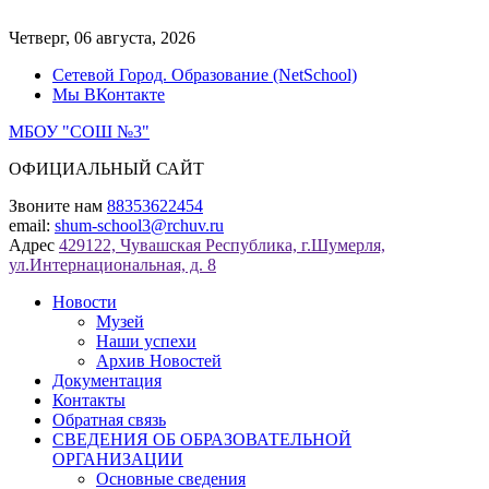
Перейти
к
Четверг, 06 августа, 2026
содержимому
Сетевой Город. Образование (NetSchool)
Мы ВКонтакте
МБОУ "СОШ №3"
ОФИЦИАЛЬНЫЙ САЙТ
Звоните нам
88353622454
email:
shum-school3@rchuv.ru
Адрес
429122, Чувашская Республика, г.Шумерля,
ул.Интернациональная, д. 8
Новости
Музей
Наши успехи
Архив Новостей
Документация
Контакты
Обратная связь
СВЕДЕНИЯ ОБ ОБРАЗОВАТЕЛЬНОЙ
ОРГАНИЗАЦИИ
Основные сведения