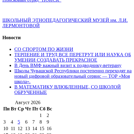
ШКОЛЬНЫЙ ЭТНОПЕДАГОГИЧЕСКИЙ МУЗЕЙ им. Л.И.
ЛЕРМОНТОВОЙ
Новости
СО СПОРТОМ ПО ЖИЗНИ
ТЕРПЕНИЕ И ТРУД ВСЕ ПЕРЕТРУТ ИЛИ НАУКА ОБ
УМЕНИИ СОЗДАВАТЬ ПРЕКРАСНОЕ
В День ВМФ важный визит к подводнику-ветерану
Школы Чувашской Республики постепенно переходят на
новый цифровой образовательный сервис — ТОР «Моя
школа».
В МАТЕМАТИКУ ВЛЮБЛЕННЫЕ, СО ШКОЛОЙ
ОБРУЧЕННЫЕ
Август 2026
Пн
Вт
Ср
Чт
Пт
Сб
Вс
1
2
3
4
5
6
7
8
9
10
11
12
13
14
15
16