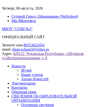
Перейти
к
Четверг, 06 августа, 2026
содержимому
Сетевой Город. Образование (NetSchool)
Мы ВКонтакте
МБОУ "СОШ №3"
ОФИЦИАЛЬНЫЙ САЙТ
Звоните нам
88353622454
email:
shum-school3@rchuv.ru
Адрес
429122, Чувашская Республика, г.Шумерля,
ул.Интернациональная, д. 8
Новости
Музей
Наши успехи
Архив Новостей
Документация
Контакты
Обратная связь
СВЕДЕНИЯ ОБ ОБРАЗОВАТЕЛЬНОЙ
ОРГАНИЗАЦИИ
Основные сведения