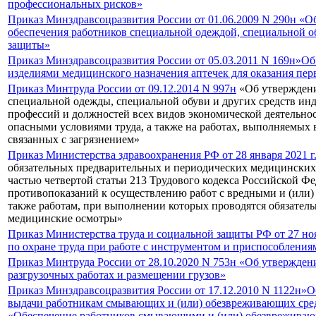
профессиональных рисков»
Приказ Минздравсоцразвития России от 01.06.2009 N 290н «
обеспечения работников специальной одеждой, специальной 
защиты»
Приказ Минздравсоцразвития России от 05.03.2011 N 169н»О
изделиями медицинского назначения аптечек для оказания пе
Приказ Минтруда России от 09.12.2014 N 997н
«Об утверждени
специальной одежды, специальной обуви и других средств и
профессий и должностей всех видов экономической деятельнос
опасными условиями труда, а также на работах, выполняемых
связанных с загрязнением»
Приказ Министерства здравоохранения РФ от 28 января 2021 
обязательных предварительных и периодических медицинских
частью четвертой статьи 213 Трудового кодекса Российской Ф
противопоказаний к осуществлению работ с вредными и (или
также работам, при выполнении которых проводятся обязател
медицинские осмотры»
Приказ Министерства труда и социальной защиты РФ от 27 но
по охране труда при работе с инструментом и приспособления
Приказ Минтруда России от 28.10.2020 N 753н «Об утверждени
разгрузочных работах и размещении грузов»
Приказ Минздравсоцразвития России от 17.12.2010 N 1122н»
выдачи работникам смывающих и (или) обезвреживающих средс
«Обеспечение работников смывающими и (или) обезврежива