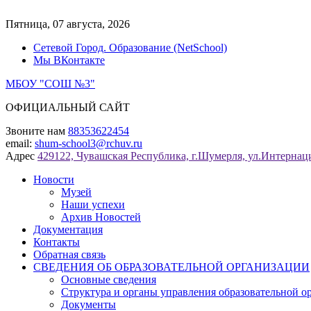
Перейти
к
Пятница, 07 августа, 2026
содержимому
Сетевой Город. Образование (NetSchool)
Мы ВКонтакте
МБОУ "СОШ №3"
ОФИЦИАЛЬНЫЙ САЙТ
Звоните нам
88353622454
email:
shum-school3@rchuv.ru
Адрес
429122, Чувашская Республика, г.Шумерля, ул.Интернаци
Новости
Музей
Наши успехи
Архив Новостей
Документация
Контакты
Обратная связь
СВЕДЕНИЯ ОБ ОБРАЗОВАТЕЛЬНОЙ ОРГАНИЗАЦИИ
Основные сведения
Структура и органы управления образовательной о
Документы