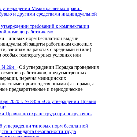
Об утверждении Межотраслевых правил
обувью и другими средствами индивидуальной
б утверждении требований к комплектации
рвой помощи работникам»
и Типовых норм бесплатной выдачи
ндивидуальной защиты работникам сквозных
ти, занятым на работах с вредными и (или)
 в особых температурных условиях или
г. N 29н
«Об утверждении Порядка проведения
 осмотров работников, предусмотренных
едерации, перечня медицинских
) опасными производственными факторами, а
ьные предварительные и периодические
ября 2020 г. № 835н «Об утверждении Правил
ми»
и Правил по охране труда при погрузочно-
Об утверждении типовых норм бесплатной
тв и стандарта безопасности труда
ющими средствами»