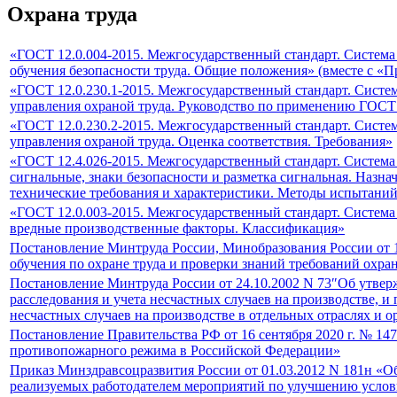
Охрана труда
«ГОСТ 12.0.004-2015. Межгосударственный стандарт. Система 
обучения безопасности труда. Общие положения» (вместе с «П
«ГОСТ 12.0.230.1-2015. Межгосударственный стандарт. Систем
управления охраной труда. Руководство по применению ГОСТ 
«ГОСТ 12.0.230.2-2015. Межгосударственный стандарт. Систем
управления охраной труда. Оценка соответствия. Требования»
«ГОСТ 12.4.026-2015. Межгосударственный стандарт. Система 
сигнальные, знаки безопасности и разметка сигнальная. Назн
технические требования и характеристики. Методы испытани
«ГОСТ 12.0.003-2015. Межгосударственный стандарт. Система 
вредные производственные факторы. Классификация»
Постановление Минтруда России, Минобразования России от 1
обучения по охране труда и проверки знаний требований охра
Постановление Минтруда России от 24.10.2002 N 73″Об утве
расследования и учета несчастных случаев на производстве, и
несчастных случаев на производстве в отдельных отраслях и 
Постановление Правительства РФ от 16 сентября 2020 г. № 1
противопожарного режима в Российской Федерации»
Приказ Минздравсоцразвития России от 01.03.2012 N 181н «О
реализуемых работодателем мероприятий по улучшению услов