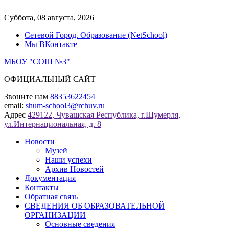
Перейти
к
Суббота, 08 августа, 2026
содержимому
Сетевой Город. Образование (NetSchool)
Мы ВКонтакте
МБОУ "СОШ №3"
ОФИЦИАЛЬНЫЙ САЙТ
Звоните нам
88353622454
email:
shum-school3@rchuv.ru
Адрес
429122, Чувашская Республика, г.Шумерля,
ул.Интернациональная, д. 8
Новости
Музей
Наши успехи
Архив Новостей
Документация
Контакты
Обратная связь
СВЕДЕНИЯ ОБ ОБРАЗОВАТЕЛЬНОЙ
ОРГАНИЗАЦИИ
Основные сведения