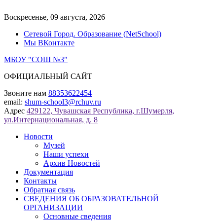
Перейти
к
Воскресенье, 09 августа, 2026
содержимому
Сетевой Город. Образование (NetSchool)
Мы ВКонтакте
МБОУ "СОШ №3"
ОФИЦИАЛЬНЫЙ САЙТ
Звоните нам
88353622454
email:
shum-school3@rchuv.ru
Адрес
429122, Чувашская Республика, г.Шумерля,
ул.Интернациональная, д. 8
Новости
Музей
Наши успехи
Архив Новостей
Документация
Контакты
Обратная связь
СВЕДЕНИЯ ОБ ОБРАЗОВАТЕЛЬНОЙ
ОРГАНИЗАЦИИ
Основные сведения