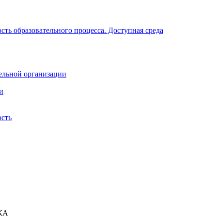
ть образовательного процесса. Доступная среда
ельной организации
и
ость
КА