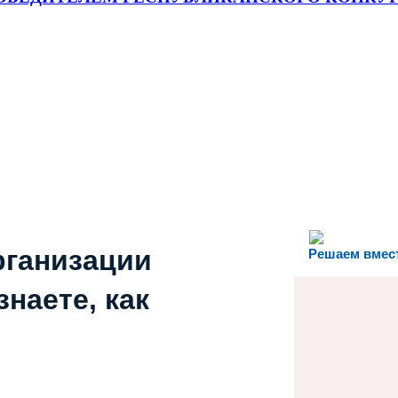
рганизации
Решаем вмес
наете, как