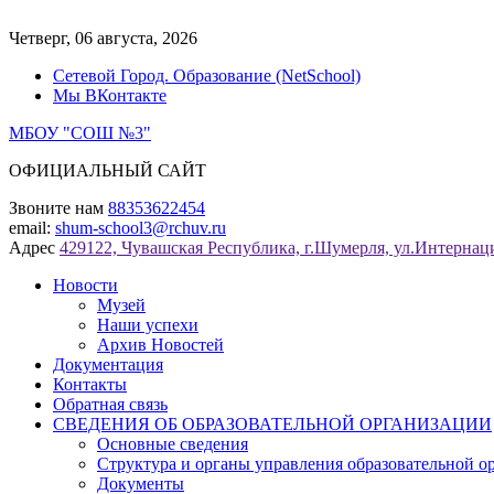
Перейти
к
Четверг, 06 августа, 2026
содержимому
Сетевой Город. Образование (NetSchool)
Мы ВКонтакте
МБОУ "СОШ №3"
ОФИЦИАЛЬНЫЙ САЙТ
Звоните нам
88353622454
email:
shum-school3@rchuv.ru
Адрес
429122, Чувашская Республика, г.Шумерля, ул.Интернаци
Новости
Музей
Наши успехи
Архив Новостей
Документация
Контакты
Обратная связь
СВЕДЕНИЯ ОБ ОБРАЗОВАТЕЛЬНОЙ ОРГАНИЗАЦИИ
Основные сведения
Структура и органы управления образовательной о
Документы